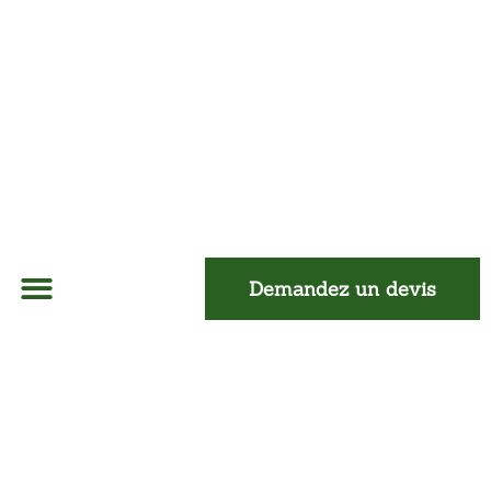
Demandez un devis
À Propos
Isolation Mur
Isolation Toiture