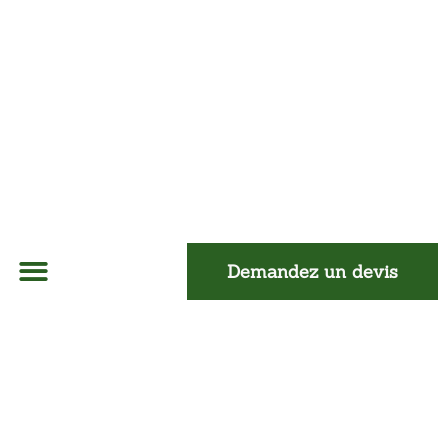
Demandez un devis
À Propos
Isolation Mur
Isolation Toiture