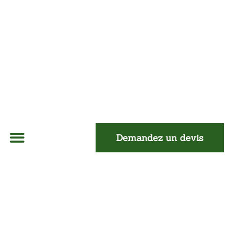
Demandez un devis
À Propos
Isolation Mur
Isolation Toiture