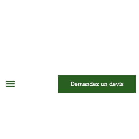
Demandez un devis
À Propos
Isolation Mur
Isolation Toiture